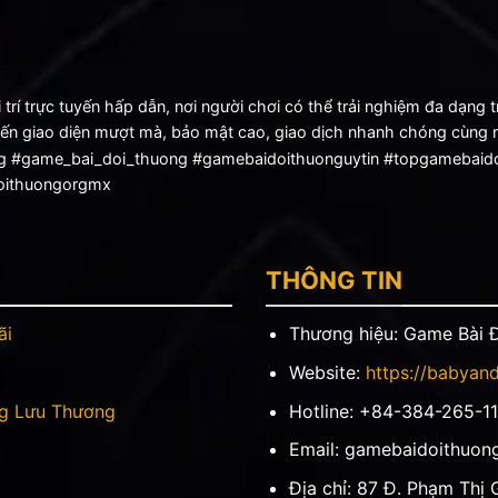
i trí trực tuyến hấp dẫn, nơi người chơi có thể trải nghiệm đa dạng t
đến giao diện mượt mà, bảo mật cao, giao dịch nhanh chóng cùng nhiề
g #game_bai_doi_thuong #gamebaidoithuonguytin #topgamebaid
oithuongorgmx
THÔNG TIN
ãi
Thương hiệu: Game Bài 
Website:
https://babyand
g Lưu Thương
Hotline: +84-384-265-1
Email:
gamebaidoithuon
Địa chỉ: 87 Đ. Phạm Thị