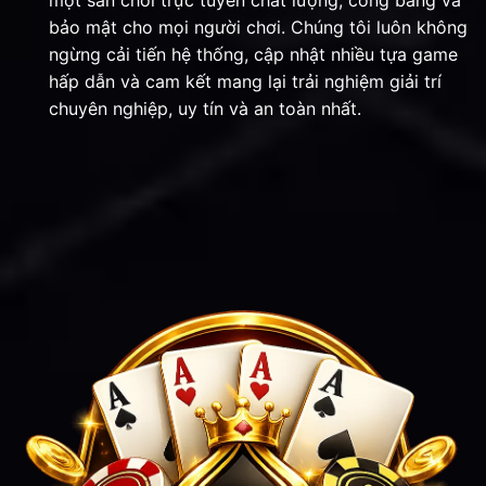
bảo mật cho mọi người chơi. Chúng tôi luôn không
ngừng cải tiến hệ thống, cập nhật nhiều tựa game
hấp dẫn và cam kết mang lại trải nghiệm giải trí
chuyên nghiệp, uy tín và an toàn nhất.