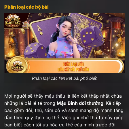
Phân loại các bộ bài
Phân loại các liên kết bài phổ biến
Mọi người sẽ thấy mậu thầu là liên kết thấp nhất chứa
những lá bài lẻ tẻ trong
Mậu Binh đổi thưởng
. Kế tiếp
bao gồm đôi, thú, sám cô và sảnh mang độ mạnh tăng
dần theo quy định cụ thể. Việc ghi nhớ thứ tự này giúp
bạn biết cách tối ưu hóa ưu thế của mình trước đối