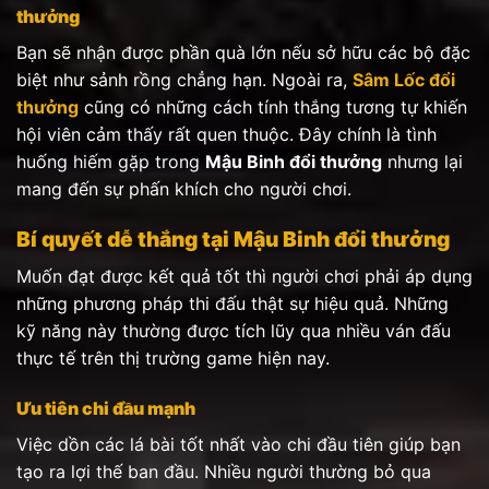
thưởng
Bạn sẽ nhận được phần quà lớn nếu sở hữu các bộ đặc
biệt như sảnh rồng chẳng hạn. Ngoài ra,
Sâm Lốc đổi
thưởng
cũng có những cách tính thắng tương tự khiến
hội viên cảm thấy rất quen thuộc. Đây chính là tình
huống hiếm gặp trong
Mậu Binh đổi thưởng
nhưng lại
mang đến sự phấn khích cho người chơi.
Bí quyết dễ thắng tại Mậu Binh đổi thưởng
Muốn đạt được kết quả tốt thì người chơi phải áp dụng
những phương pháp thi đấu thật sự hiệu quả. Những
kỹ năng này thường được tích lũy qua nhiều ván đấu
thực tế trên thị trường game hiện nay.
Ưu tiên chi đầu mạnh
Việc dồn các lá bài tốt nhất vào chi đầu tiên giúp bạn
tạo ra lợi thế ban đầu. Nhiều người thường bỏ qua