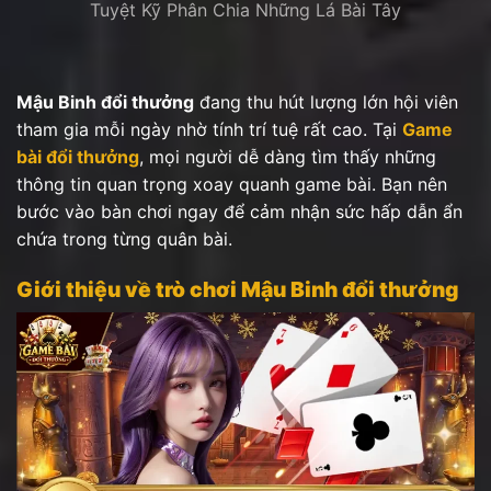
Tuyệt Kỹ Phân Chia Những Lá Bài Tây
Mậu Binh đổi thưởng
đang thu hút lượng lớn hội viên
tham gia mỗi ngày nhờ tính trí tuệ rất cao. Tại
Game
bài đổi thưởng
, mọi người dễ dàng tìm thấy những
thông tin quan trọng xoay quanh game bài. Bạn nên
bước vào bàn chơi ngay để cảm nhận sức hấp dẫn ẩn
chứa trong từng quân bài.
Giới thiệu về trò chơi Mậu Binh đổi thưởng