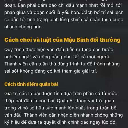
đoạn. Bạn phải đảm bảo chi đầu mạnh nhất rồi mới tới
phần giữa và đoạn cuối là yếu hơn. Cách bố trí sai lệch
sẽ dẫn tới tình trạng binh lủng khiến cá nhân thua cuộc
nhanh chóng hơn.
Cách chơi và luật của Mậu Binh đổi thưởng
Quy trình thực hiện ván đấu diễn ra theo các bước
nghiêm ngặt và công bằng cho tất cả mọi người.
Thành viên cần tuân thủ đúng trình tự để tránh những
sai sót không đáng có khi tham gia giải trí.
Cách tính điểm quân bài
Giá trị các lá bài được tính dựa trên phần số từ mức
thấp bắt đầu là con hai. Quân Át đóng vai trò quan
trọng vì nó sở hữu sức mạnh lớn nhất trong toàn bộ
ván đấu. Thành viên cần nhận diện nhanh chóng những
ký hiệu để đưa ra quyết định chính xác ngay lúc đó.