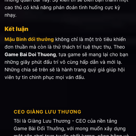
cao thủ có khả năng phán đoán tình huống cực kỳ
nhạy.
Kết luận
Mậu Binh đổi thưởng
không chỉ là một trò tiêu khiển
đơn thuần mà còn là thử thách trí tuệ thực thụ. Theo
Game Bai Doi Thuong
, tựa game sẽ mang lại cho bạn
những giây phút đấu trí vô cùng hấp dẫn và mới lạ.
Những chia sẻ trên sẽ là hành trang quý giá giúp hội
viên tự tin chinh phục mọi ván đấu.
CEO GIÀNG LƯU THƯƠNG
Tôi là Giàng Lưu Thương - CEO của nền tảng
Game Bài Đổi Thưởng, với mong muốn xây dựng
một sân chơi trực tuyến chất lượng, công bằng và