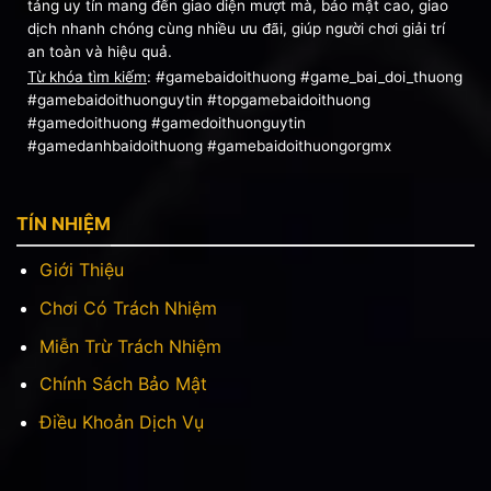
tảng uy tín mang đến giao diện mượt mà, bảo mật cao, giao
dịch nhanh chóng cùng nhiều ưu đãi, giúp người chơi giải trí
an toàn và hiệu quả.
Từ khóa tìm kiếm
: #gamebaidoithuong #game_bai_doi_thuong
#gamebaidoithuonguytin #topgamebaidoithuong
#gamedoithuong #gamedoithuonguytin
#gamedanhbaidoithuong #gamebaidoithuongorgmx
TÍN NHIỆM
Giới Thiệu
Chơi Có Trách Nhiệm
Miễn Trừ Trách Nhiệm
Chính Sách Bảo Mật
Điều Khoản Dịch Vụ