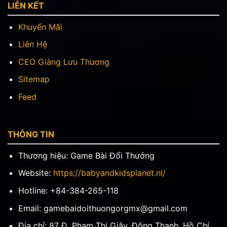
LIÊN KẾT
Khuyến Mãi
Liên Hệ
CEO Giàng Lưu Thương
Sitemap
Feed
THÔNG TIN
Thương hiệu: Game Bài Đổi Thưởng
Website:
https://babyandkidsplanet.nl/
Hotline: +84-384-265-118
Email:
gamebaidoithuongorgmx@gmail.com
Địa chỉ: 87 Đ. Phạm Thị Giây, Đông Thạnh, Hồ Chí