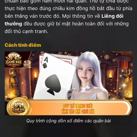
chuẩn bao gồm năm mươi hai quân. Thứ tự chia được
thực hiện theo đúng chiều kim đồng hồ bắt đầu từ phía
bên thắng ván trước đó. Mọi thông tin về
Liêng đổi
thưởng
đều được giữ bí mật hoàn toàn đối với những
đối thủ cạnh tranh.
Cách tính điểm
Quy trình cộng dồn số điểm các quân bài