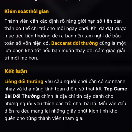
Kiểm soát thời gian
Thành viên cần xác định rõ ràng giới hạn số tiền bản
thân có thể chi trả cho mỗi ngày chơi. Khi đã đạt được
mục tiêu tiền thưởng đề ra bạn nên tạm nghỉ để bảo
toàn số vốn hiện có.
Baccarat đổi thưởng
cũng là một
lựa chọn khá tốt nếu bạn muốn thay đổi cảm giác giải
trí mới mẻ hơn.
Kết luận
Liêng đổi thưởng
yêu cầu người chơi cần có sự nhanh
nhạy và khả năng tính toán điểm số thật kỹ.
Top Game
Bài Đổi Thưởng
chính là địa chỉ tin cậy dành cho
những người yêu thích các trò chơi bài lá. Mỗi ván đấu
diễn ra đều mang lại những giây phút kịch tính khó
quên cho từng thành viên tham gia.