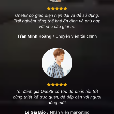
cầu từ phía bộ phận kỹ thuật hệ thống. Sau
khi hoàn tất các bước đăng ký thì thành
One88 có giao diện hiện đại và dễ sử dụng.
viên có thể đăng nhập vào kho trò chơi
Trải nghiệm tổng thể khá ổn định và phù hợp
ngay lập tức luôn.
với nhu cầu giải trí.
Trần Minh Hoàng
/
Chuyên viên tài chính
Nạp tiền diễn ra bao lâu?
Thời gian hoàn thành giao dịch gửi tiền
Tôi đánh giá One88 có tốc độ phản hồi tốt
cùng thiết kế trực quan, dễ tiếp cận với người
dùng mới.
Các giao dịch chuyển tiền thông thường chỉ
mất khoảng vài phút để hệ thống xử lý hoàn
Lê Gia Bảo
/
Nhân viên marketing