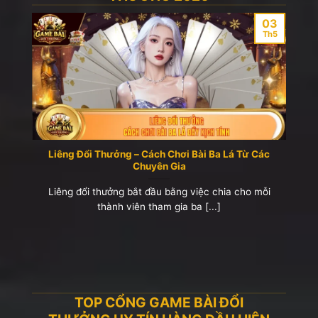
giấy phép từ các tổ chức quản lý trò chơi
quốc tế rất uy tín tại khu vực châu Á. Thành
03
Th5
viên hoàn toàn tin tưởng vào sự minh bạch
mà địa chỉ này đang xây dựng bền vững
qua từng ngày.
Hệ thống tại
One88
luôn vận hành ổn định
nhằm phục vụ nhu cầu tham gia của đông
đảo người dùng trên khắp mọi miền. Game
Liêng Đổi Thưởng – Cách Chơi Bài Ba Lá Từ Các
Bài Đổi Thưởng ghi nhận lượng truy cập cực
Chuyên Gia
kỳ lớn vào trang chủ chính thức trong
Liêng đổi thưởng bắt đầu bằng việc chia cho mỗi
khoảng thời gian vừa mới qua. Bạn sẽ thấy
thành viên tham gia ba [...]
sự đầu tư bài bản từ hình ảnh sắc nét đến
âm thanh sống động của mỗi trò chơi khác
nhau.
Những sản phẩm cá cược nổi bật
tại One88
TOP CỔNG GAME BÀI ĐỔI