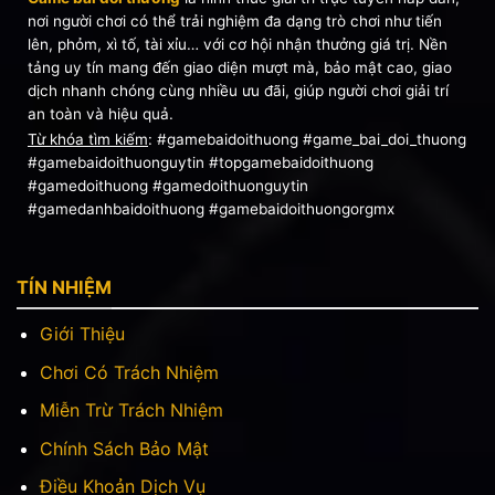
nơi người chơi có thể trải nghiệm đa dạng trò chơi như tiến
lên, phỏm, xì tố, tài xỉu… với cơ hội nhận thưởng giá trị. Nền
tảng uy tín mang đến giao diện mượt mà, bảo mật cao, giao
dịch nhanh chóng cùng nhiều ưu đãi, giúp người chơi giải trí
an toàn và hiệu quả.
Từ khóa tìm kiếm
: #gamebaidoithuong #game_bai_doi_thuong
#gamebaidoithuonguytin #topgamebaidoithuong
#gamedoithuong #gamedoithuonguytin
#gamedanhbaidoithuong #gamebaidoithuongorgmx
TÍN NHIỆM
Giới Thiệu
Chơi Có Trách Nhiệm
Miễn Trừ Trách Nhiệm
Chính Sách Bảo Mật
Điều Khoản Dịch Vụ