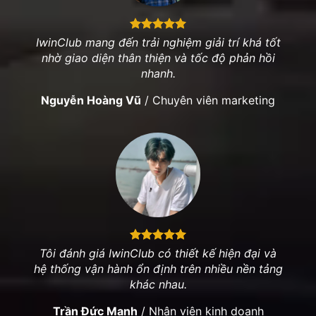
Giao diện IwinClub trực quan bắt mắt
IwinClub mang đến trải nghiệm giải trí khá tốt
Màu sắc hài hòa kết hợp với bố cục thông
nhờ giao diện thân thiện và tốc độ phản hồi
minh tạo cảm giác thân thiện người dùng.
nhanh.
Từng thư mục được sắp xếp khoa học giúp
Nguyễn Hoàng Vũ
/
Chuyên viên marketing
bạn tìm kiếm trò chơi yêu thích dễ dàng.
Hình ảnh sắc nét mang tới những trải
nghiệm thị giác vô cùng tuyệt vời cho hội
viên.
Hệ thống thanh toán nhanh
Tôi đánh giá IwinClub có thiết kế hiện đại và
hệ thống vận hành ổn định trên nhiều nền tảng
khác nhau.
Trần Đức Mạnh
/
Nhân viên kinh doanh