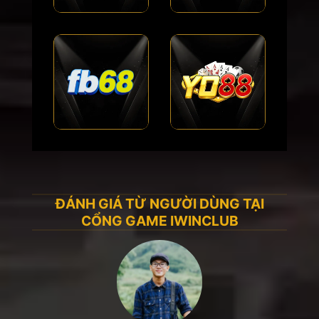
bằng tuyệt đối cho mọi người chơi hiện
diện.
Bắn cá đại dương sinh động
Hình ảnh chân thực tái hiện không gian sâu
thẳm dưới đáy biển với hàng nghìn loài vật.
Vũ khí được nâng cấp đa dạng giúp hội viên
dễ dàng chinh phục các mục tiêu lớn. Âm
thanh sống động tạo nên sức hút khó cưỡng
trong suốt quá trình săn lùng sinh vật.
Những ưu điểm nổi bật chỉ có tại
ĐÁNH GIÁ TỪ NGƯỜI DÙNG TẠI
IwinClub
CỔNG GAME IWINCLUB
Sự tin tưởng của thành viên là minh chứng
rõ nhất cho chất lượng dịch vụ hiện tại.
IwinClub
không ngừng cải thiện các tính
năng để duy trì vị thế dẫn đầu trên thị
trường.