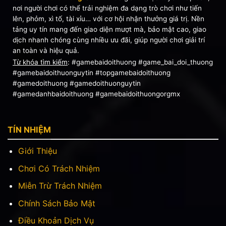
nơi người chơi có thể trải nghiệm đa dạng trò chơi như tiến
lên, phỏm, xì tố, tài xỉu… với cơ hội nhận thưởng giá trị. Nền
tảng uy tín mang đến giao diện mượt mà, bảo mật cao, giao
dịch nhanh chóng cùng nhiều ưu đãi, giúp người chơi giải trí
an toàn và hiệu quả.
Từ khóa tìm kiếm
: #gamebaidoithuong #game_bai_doi_thuong
#gamebaidoithuonguytin #topgamebaidoithuong
#gamedoithuong #gamedoithuonguytin
#gamedanhbaidoithuong #gamebaidoithuongorgmx
TÍN NHIỆM
Giới Thiệu
Chơi Có Trách Nhiệm
Miễn Trừ Trách Nhiệm
Chính Sách Bảo Mật
Điều Khoản Dịch Vụ