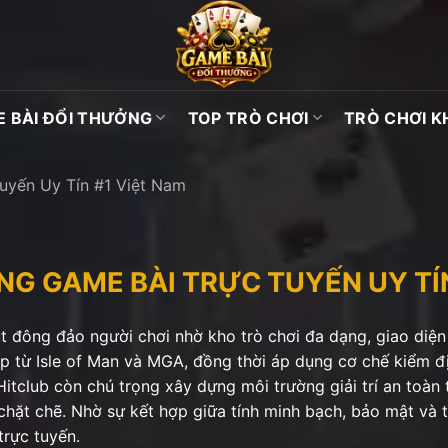
 BÀI ĐỔI THƯỞNG
TOP TRÒ CHƠI
TRÒ CHƠI K
uyến Uy Tín #1 Việt Nam
NG GAME BÀI TRỰC TUYẾN UY TÍ
út đông đảo người chơi nhờ kho trò chơi đa dạng, giao diện 
ép từ Isle of Man và MGA, đồng thời áp dụng cơ chế kiểm 
 Hitclub còn chú trọng xây dựng môi trường giải trí an to
 chặt chẽ. Nhờ sự kết hợp giữa tính minh bạch, bảo mật và 
trực tuyến.