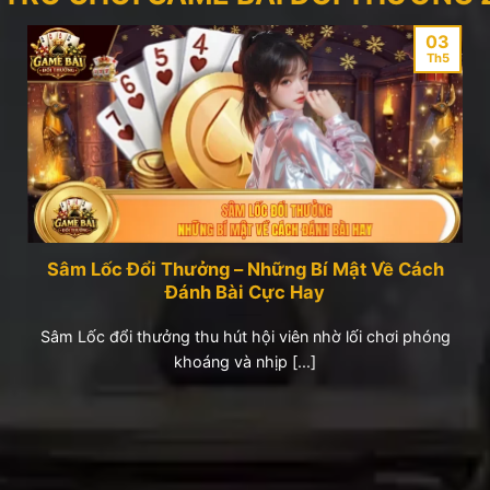
Tổng hợp các tin tức về trang trò chơi Hitclub
03
Th5
 cách thiết kế vô cùng hiện đại ngày nay. Mỗi chi tiết n
 chuyên nghiệp hiện diện trong từng lần truy cập vào trang
xây dựng từ những ngày đầu mới hoạt động. Địa chỉ Game B
y đều chịu giám sát chặt chẽ bởi nhiều tổ chức quốc tế.
c biệt chú trọng chất lượng phục vụ mọi người. Bạn nhận 
Sâm Lốc Đổi Thưởng – Những Bí Mật Về Cách
ội viên giúp nơi này ngày càng mở rộng quy mô kinh doanh
Đánh Bài Cực Hay
Sâm Lốc đổi thưởng thu hút hội viên nhờ lối chơi phóng
ất tại Hitclub
khoáng và nhịp [...]
ơi đồ sộ tại đây ngay bây giờ. Mỗi hạng mục đều mang một 