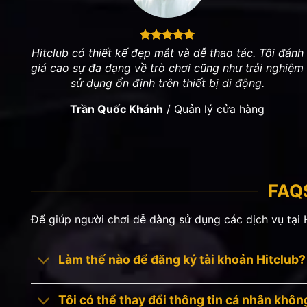
Bắn cá dưới đại dương
Hình ảnh dưới lòng biển sâu được tái hiện chân thự
vật to lớn trong game. Kỹ năng cá nhân đóng vai trò
Hitclub có thiết kế đẹp mắt và dễ thao tác. Tôi đánh
giá cao sự đa dạng về trò chơi cũng như trải nghiệm
Những ưu điểm vượt trội chỉ có
sử dụng ổn định trên thiết bị di động.
Địa điểm này luôn tìm cách hoàn thiện từng tính nă
Trần Quốc Khánh
/
Quản lý cửa hàng
giải trí khác trên thị trường.
Hitclub có tốc độ truy cập nhanh
Hệ thống máy chủ mạnh mẽ giúp thương hiệu hoạt độ
FAQ
ngoài khi đang tham gia chơi. Đường truyền ổn định 
Để giúp người chơi dễ dàng sử dụng các dịch vụ tại 
Giao diện dễ sử dụng
Làm thế nào để đăng ký tài khoản Hitclub?
Tôi có thể thay đổi thông tin cá nhân khôn