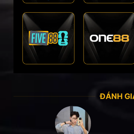
Công nghệ mã hóa dữ liệu tiên tiến được áp dụng đ
thực hiện thông qua những lớp bảo mật vô cùng ng
ngoài.
Gemwin có đa dạng phương thức thanh
Người chơi có thể thực hiện nạp hoặc rút tiền thông 
chóng giúp tiết kiệm thời gian cho mọi hội viên. Sự
Đội ngũ hỗ trợ tận tâm
ĐÁNH GI
Nhân viên tư vấn luôn sẵn sàng giải đáp thắc mắc 
viên nhắc đến khi nói về dịch vụ chăm sóc khách hàn
Hệ thống trò chơi phong phú c