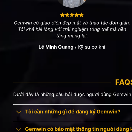
Kho trò chơi khổng lồ với nhiều thể loại khác nhau
giây phút thư giãn tuyệt vời nhất.
Gemwin có giao diện đẹp mắt và thao tác đơn giản.
Game bài đổi thưởng hấp dẫn
Tôi khá hài lòng với trải nghiệm tổng thể mà nền
tảng mang lại.
Những ván bài kịch tính tại
Gemwin
luôn thu hút đư
đặt tiền khác nhau tùy theo khả năng cá nhân. Thàn
Lê Minh Quang
/
Kỹ sư cơ khí
Slot game nổ hũ lớn
FAQ
Dưới đây là những câu hỏi được người dùng Gemwin q
Tôi cần những gì để đăng ký Gemwin?
Gemwin có bảo mật thông tin người dùng