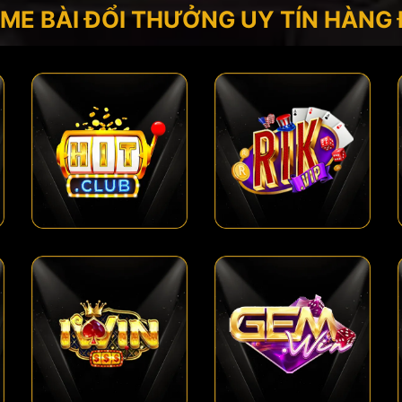
ME BÀI ĐỔI THƯỞNG UY TÍN HÀNG 