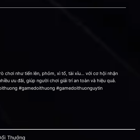
rò chơi như tiến lên, phỏm, xì tố, tài xỉu… với cơ hội nhận
u ưu đãi, giúp người chơi giải trí an toàn và hiệu quả.
g cấp rất nhiều chủ đề nổ hũ khác nhau từ cổ điển
oithuong #gamedoithuong #gamedoithuonguytin
ố vô cùng ấn tượng và hấp dẫn.
của các mini game này vô cùng đơn giản nên bất kỳ
 bất ngờ được đưa ra.
Đổi Thưởng