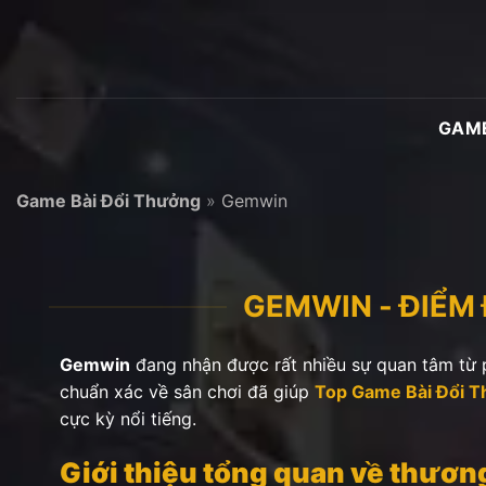
Bỏ
qua
nội
dung
GAME
Game Bài Đổi Thưởng
»
Gemwin
GEMWIN - ĐIỂM 
Gemwin
đang nhận được rất nhiều sự quan tâm từ p
chuẩn xác về sân chơi đã giúp
Top Game Bài Đổi 
cực kỳ nổi tiếng.
Giới thiệu tổng quan về thương