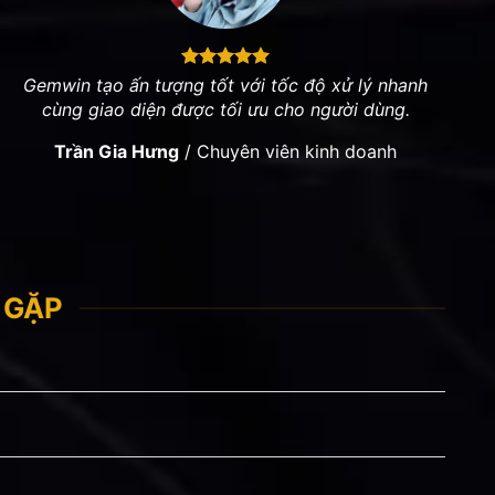
ẩm đều được thiết kế tỉ mỉ để đảm bảo tạo ra những
Gemwin tạo ấn tượng tốt với tốc độ xử lý nhanh
cùng giao diện được tối ưu cho người dùng.
 thể tham gia vào những phòng chơi với nhiều mức
Trần Gia Hưng
/
Chuyên viên kinh doanh
sòng bài lớn ở ngoài đời thực hiện nay.
 GẶP