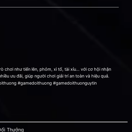
rò chơi như tiến lên, phỏm, xì tố, tài xỉu… với cơ hội nhận
hổ biến như baccarat hay roulette luôn thu hút
u ưu đãi, giúp người chơi giải trí an toàn và hiệu quả.
ất kỳ khoảnh khắc quan trọng nào tại đây.
oithuong #gamedoithuong #gamedoithuonguytin
 chỉ cần điều khiển súng khéo léo để tiêu diệt
a mỗi cá nhân tham gia.
Đổi Thưởng