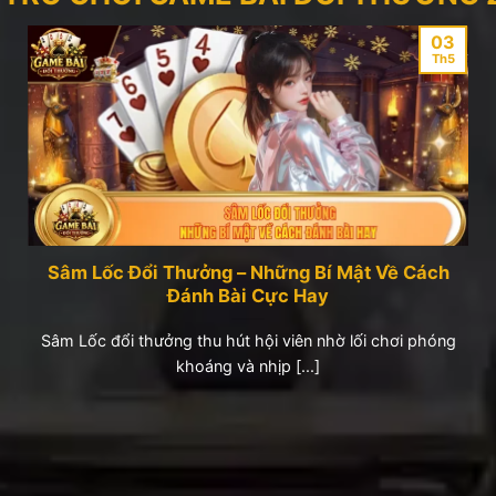
03
nâng cấp hệ thống máy chủ và bảo mật thông tin người dùng
Th5
tại đây. Địa chỉ giải trí kia thực sự trở thành điểm đến lý 
 vận hành ổn định mà địa chỉ giải trí này sở hữu. Mỗi trò
 thấy vô vàn lựa chọn từ truyền thống đến hiện đại ngay tr
điểm tuyệt đối trong mắt cộng đồng thành viên hiện tại. Mỗ
ì chất lượng dịch vụ ổn định là yếu tố then chốt hỗ trợ nơi
Sâm Lốc Đổi Thưởng – Những Bí Mật Về Cách
ổi của Five88
Đánh Bài Cực Hay
ng những chính sách hỗ trợ vô cùng tận tâm. Người chơi d
Sâm Lốc đổi thưởng thu hút hội viên nhờ lối chơi phóng
khoáng và nhịp [...]
bị mỏi khi theo dõi các trận đấu lâu. Thanh công cụ sắp x
p âm thanh sống động tạo ra không gian giải trí vô cùng tu