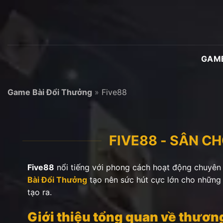
Bỏ
qua
nội
dung
GAME
Game Bài Đổi Thưởng
»
Five88
FIVE88 - SÂN C
Five88
nổi tiếng với phong cách hoạt động chuyên n
Bài Đổi Thưởng
tạo nên sức hút cực lớn cho những 
tạo ra.
Giới thiệu tổng quan về thươn