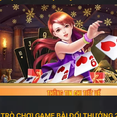
Thông tin chi tiết về sân chơi Five88 mới nhất
 TRÒ CHƠI GAME BÀI ĐỔI THƯỞNG 