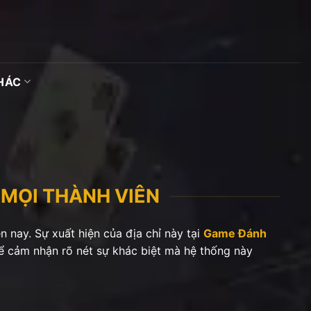
HÁC
 MỌI THÀNH VIÊN
 nay. Sự xuất hiện của địa chỉ này tại
Game Đánh
ể cảm nhận rõ nét sự khác biệt mà hệ thống này