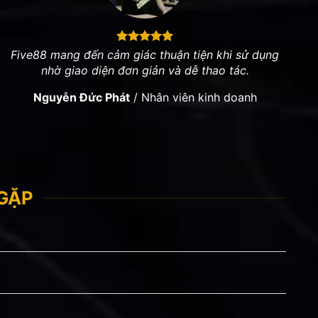
Five88 mang đến cảm giác thuận tiện khi sử dụng
nhờ giao diện đơn giản và dễ thao tác.
 dõi biến động thị trường để đưa ra những quyết
i truy cập vào.
Nguyễn Đức Phát
/
Nhân viên kinh doanh
 GẶP