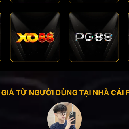
Thời gian xử lý nạp rút tiền rất nhanh chóng
 vài phút ngắn ngủi khi nhận yêu cầu. Bạn có thể sử dụng 
 chính giúp hội viên luôn cảm thấy tin tưởng khi tham gia g
nhân của người chơi một cách tuyệt đối nhất. Mọi hành vi 
tâm chia sẻ kiến thức mà không lo lắng về vấn đề rò rỉ hồ s
GIÁ TỪ NGƯỜI DÙNG TẠI NHÀ CÁI 
c đầu tư bài bản và cực kỳ chuyên nghiệp. Mỗi chuyên mục
 này đáp ứng tốt nhu cầu giải trí ngày càng cao của toàn 
e88 hiện nay
 làm hài lòng tất cả các thành viên hiện tại. Bạn có thể tự